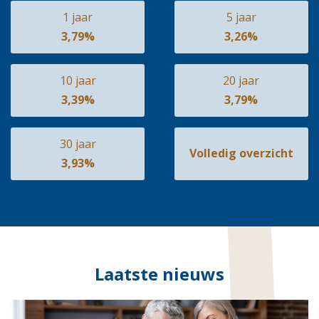
1 jaar
5 jaar
3,79%
3,26%
10 jaar
20 jaar
3,39%
3,79%
30 jaar
Volledig overzicht
3,93%
Laatste nieuws