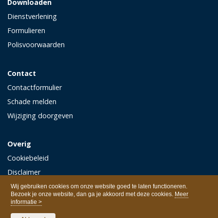
Downloaden
Dienstverlening
Formulieren
Polisvoorwaarden
Contact
Contactformulier
Schade melden
Wijziging doorgeven
Overig
Cookiebeleid
Disclaimer
Privacy
Wij gebruiken cookies om onze website goed te laten functioneren.
Bezoek je onze website, dan ga je akkoord met deze cookies.
Meer
informatie >