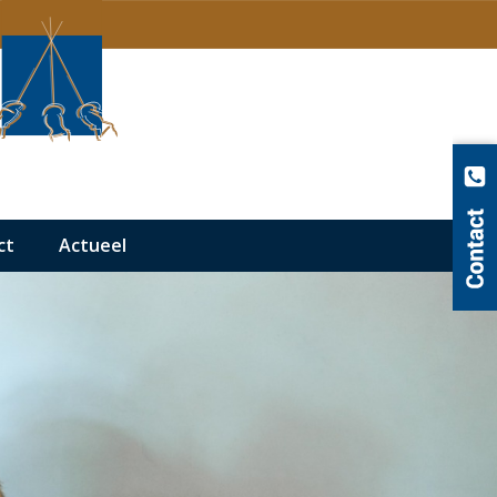
ct
Actueel