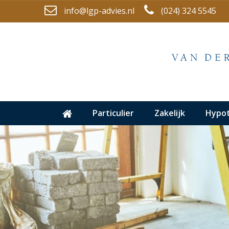
info@lgp-advies.nl
(024) 324 5545
Particulier
Zakelijk
Hypo