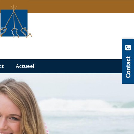
ct
Actueel