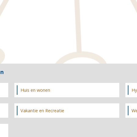
en
Huis en wonen
Hy
Vakantie en Recreatie
We