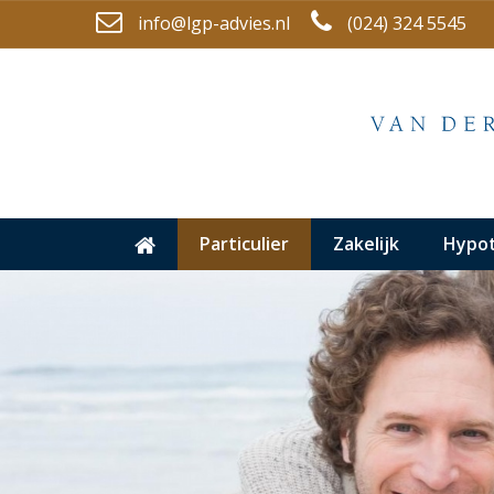
info@lgp-advies.nl
(024) 324 5545
Particulier
Zakelijk
Hypo