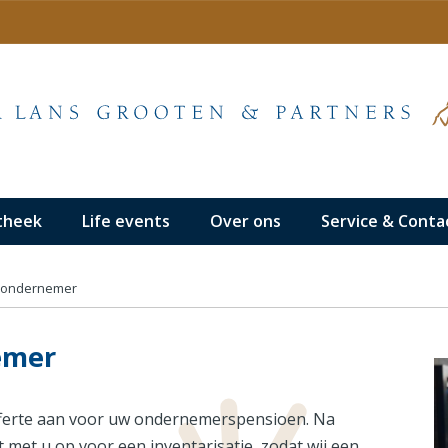
theek
Life events
Over ons
Service & Conta
 ondernemer
emer
fferte aan voor uw ondernemerspensioen. Na
met u op voor een inventarisatie, zodat wij een