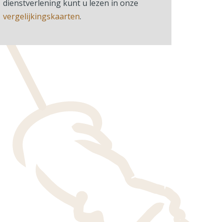
dienstverlening kunt u lezen in onze
vergelijkingskaarten
.