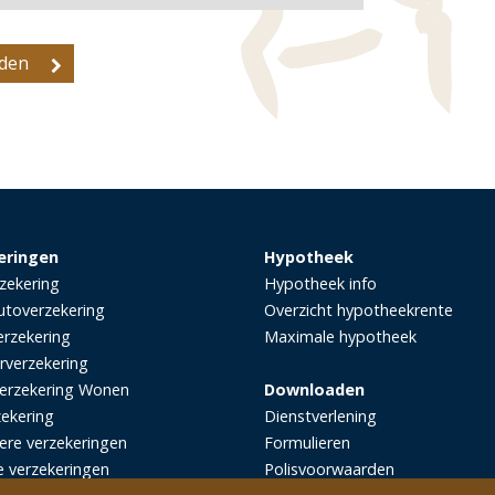
eringen
Hypotheek
zekering
Hypotheek info
utoverzekering
Overzicht hypotheekrente
rzekering
Maximale hypotheek
rverzekering
erzekering Wonen
Downloaden
zekering
Dienstverlening
iere verzekeringen
Formulieren
e verzekeringen
Polisvoorwaarden