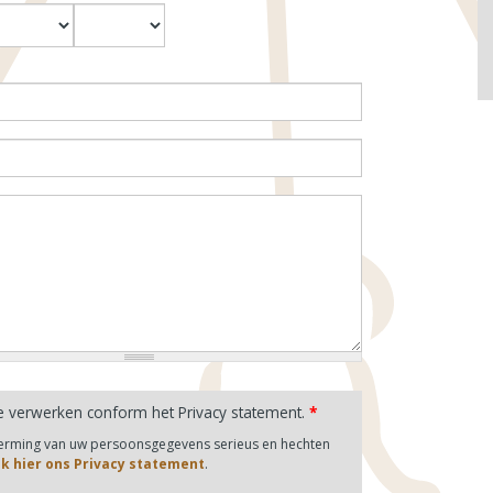
aand
Jaar
e verwerken conform het Privacy statement.
*
herming van uw persoonsgegevens serieus en hechten
jk hier ons Privacy statement
.