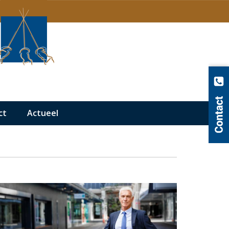
ct
Actueel