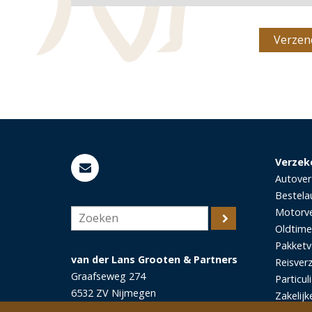
Verzek
Autover
Bestela
Motorve
Oldtime
Pakketv
van der Lans Grooten & Partners
Reisver
Graafseweg 274
Particul
6532 ZV
Nijmegen
Zakelijk
T
(024) 324 5545